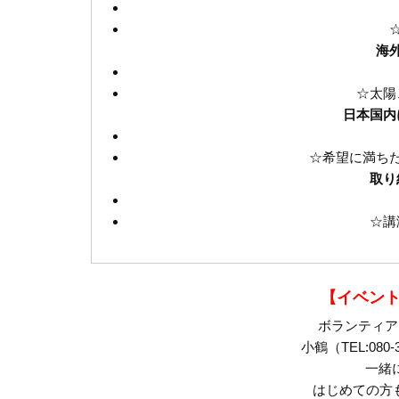
海
☆太陽
日本国内
☆希望に満ち
取り
☆講
【イベン
ボランティア
小鶴（TEL:080
一緒に
はじめての方も