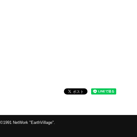
©1991 NetWork "EarthVillage".