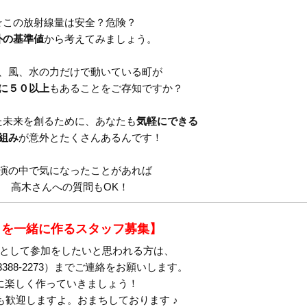
☆この放射線量は安全？危険？
外の基準値
から考えてみましょう。
、風、水の力だけで動いている町が
に５０以上
もあることをご存知ですか？
た未来を創るために、あなたも
気軽にできる
組み
が意外とたくさんあるんです！
演の中で気になったことがあれば
高木さんへの質問もOK！
トを一緒に作るスタッフ募集】
として参加をしたいと思われる方は、
-3388-2273）までご連絡をお願いします。
楽しく作っていきましょう！
歓迎しますよ。おまちしております ♪