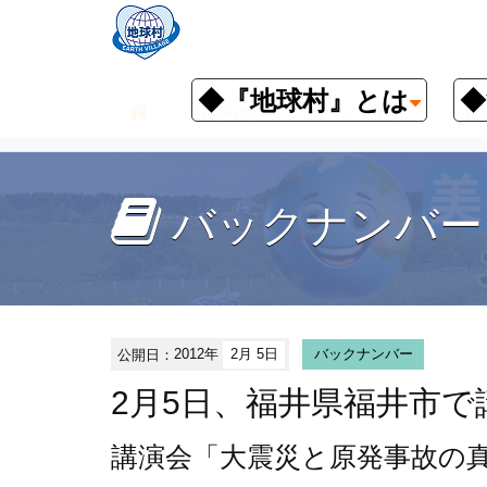
◆『地球村』とは
◆
お知らせ
イベント予定
バッ
バックナンバー
公開日：
2012年
2月 5日
バックナンバー
2月5日、福井県福井市
講演会
「大震災と原発事故の