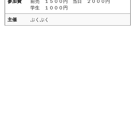
参加費
前売 １５００円 当日 ２０００円
学生 １０００円
主催
ぷくぷく