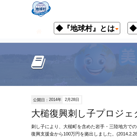
◆『地球村』とは
◆
お知らせ
大槌復興刺し子プ
公開日：
2014年
2月28日
大槌復興刺し子プロジェ
刺し子により、大槌町を含めた岩手・三陸地方での
復興支援金から100万円を拠出しました。(2014.2.28