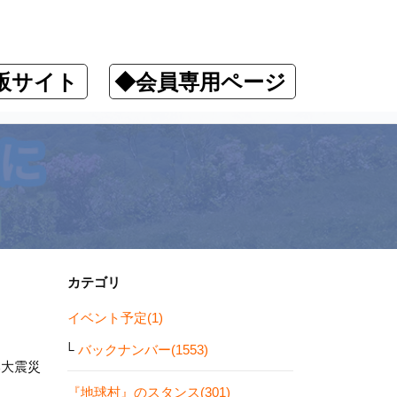
販サイト
◆会員専用ページ
カテゴリ
イベント予定(1)
バックナンバー(1553)
本大震災
『地球村』のスタンス(301)