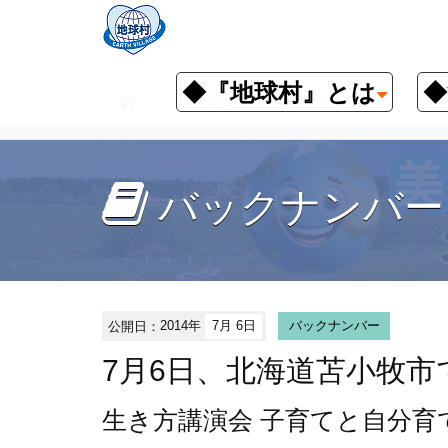
◆『地球村』とは
◆
お知らせ
イベント予定
バッ
バックナンバー
公開日：
2014年
7月 6日
バックナンバー
7月6日、北海道苫小牧
生き方講演会
子育てと自分育