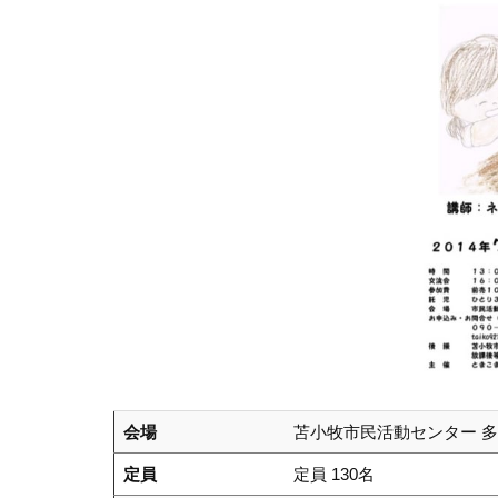
会場
苫小牧市民活動センター 
定員
定員 130名