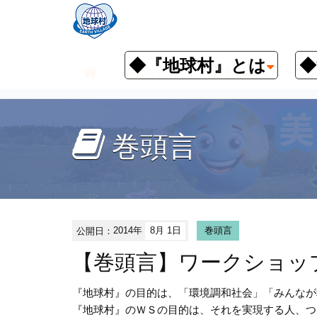
◆『地球村』とは
◆
お知らせ
『地球村通信』
巻
巻頭言
公開日：
2014年
8月 1日
巻頭言
【巻頭言】ワークショッ
『地球村』の目的は、「環境調和社会」「みんなが
『地球村』のＷＳの目的は、それを実現する人、つ