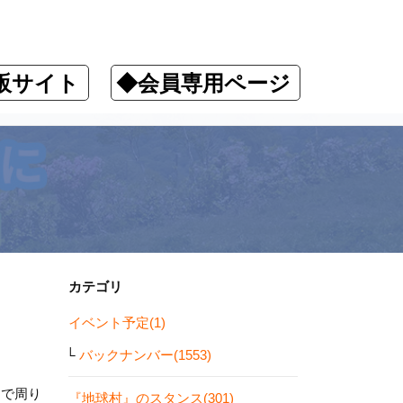
販サイト
◆会員専用ページ
カテゴリ
イベント予定(1)
バックナンバー(1553)
とで周り
『地球村』のスタンス(301)