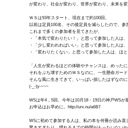
が変わり、社会が変わり、世界が変わり、未来を変
ＷＳは93年スタート、現在まで約100回。
以前は定員100名、その後定員を減らしたので、参加
これまで多くの参加者を見てきたが、
・「本気で変わりたい！」と思って参加した人は、
・「少し変われればいい」と思って参加した人は、
・「変わりたくない」と思って参加した人は、ほと
「人生が変わるほどの体験やチャンスは、めったに
それをぶち壊すためのＷＳなのに、一生懸命ガード
そんな風に生きてきて、いっぱい損したはずなのに、
(-_-)y-~~~
WSは年4，5回。今年は10月18・19日の神戸WS
お申込はお早めに。http://urx.nu/a6B7
WSに初めて参加する人は、私の本を何冊か読み直
驚きすぎたり、慣れるまでの時間がもったいないか