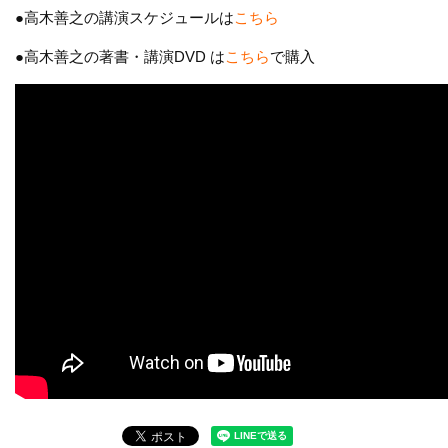
●高木善之の講演スケジュールは
こちら
●高木善之の著書・講演DVD は
こちら
で購入