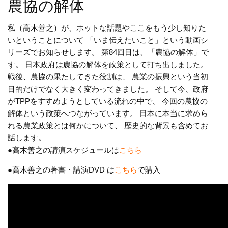
農協の解体
私（高木善之）が、ホットな話題やここをもう少し知りた
いということについて 「いま伝えたいこと」という動画シ
リーズでお知らせします。 第84回目は、「農協の解体」で
す。 日本政府は農協の解体を政策として打ち出しました。
戦後、農協の果たしてきた役割は、 農業の振興という当初
目的だけでなく大きく変わってきました。 そして今、政府
がTPPをすすめようとしている流れの中で、 今回の農協の
解体という政策へつながっています。 日本に本当に求めら
れる農業政策とは何かについて、 歴史的な背景も含めてお
話します。
●高木善之の講演スケジュールは
こちら
●高木善之の著書・講演DVD は
こちら
で購入