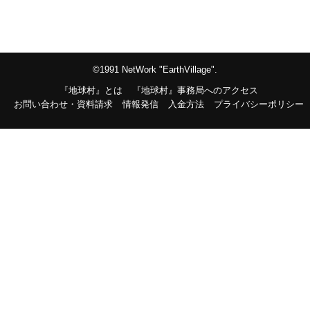
©1991 NetWork "EarthVillage".
『地球村』とは
『地球村』事務局へのアクセス
お問い合わせ・資料請求
情報発信
入金方法
プライバシーポリシー