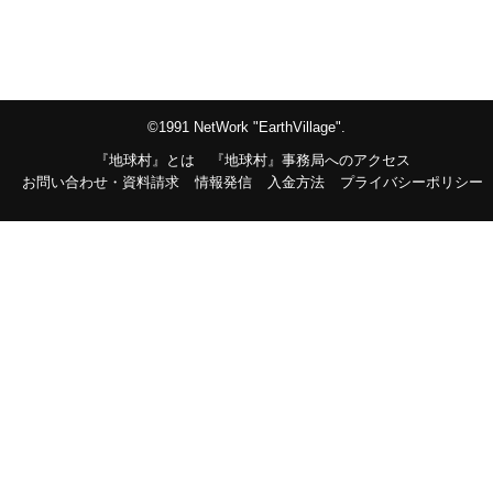
©1991 NetWork "EarthVillage".
『地球村』とは
『地球村』事務局へのアクセス
お問い合わせ・資料請求
情報発信
入金方法
プライバシーポリシー