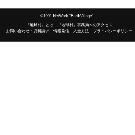
©1991 NetWork "EarthVillage".
『地球村』とは
『地球村』事務局へのアクセス
お問い合わせ・資料請求
情報発信
入金方法
プライバシーポリシー