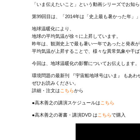
「いま伝えたいこと」という動画シリーズでお知ら
第99回目は、「2014年は「史上最も暑かった年」
地球温暖化により、
地球の平均気温が徐々に上昇しています。
昨年は、観測史上で最も暑い一年であったと発表が
平均気温が上昇することで、様々な異常気象や干ば
今回は、地球温暖化の影響についてお伝えします。
環境問題の最新刊 『宇宙船地球号はいま』 もあわ
ぜひお読みください。
詳細・注文は
こちら
から
●高木善之の講演スケジュールは
こちら
●高木善之の著書・講演DVD は
こちら
で購入