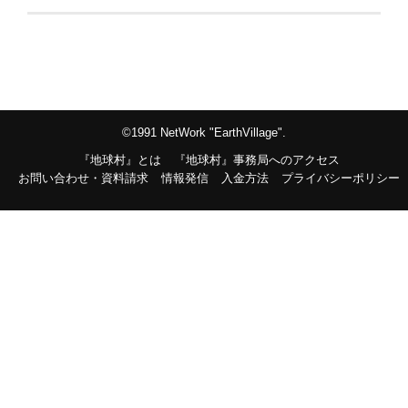
©1991 NetWork "EarthVillage".
『地球村』とは
『地球村』事務局へのアクセス
お問い合わせ・資料請求
情報発信
入金方法
プライバシーポリシー