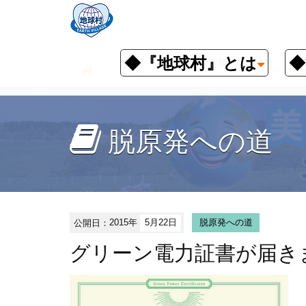
◆『地球村』とは
◆
その他情報
お知らせ
脱原発への道
脱原発への道
公開日：
2015年
5月22日
脱原発への道
グリーン電力証書が届き