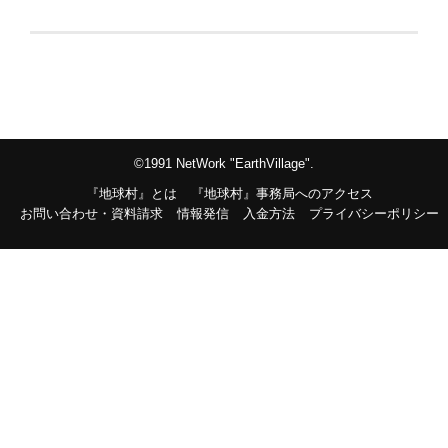
©1991 NetWork "EarthVillage".
『地球村』とは
『地球村』事務局へのアクセス
お問い合わせ・資料請求
情報発信
入金方法
プライバシーポリシー