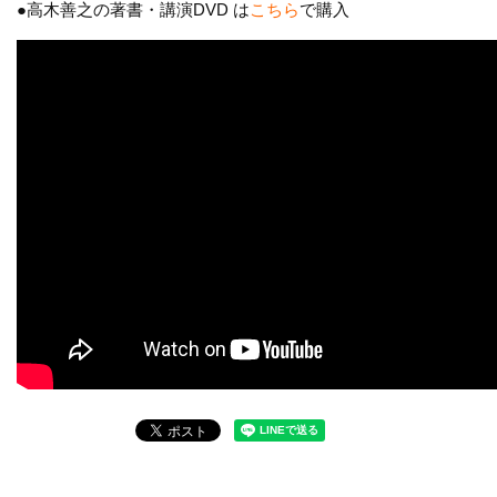
●高木善之の著書・講演DVD は
こちら
で購入