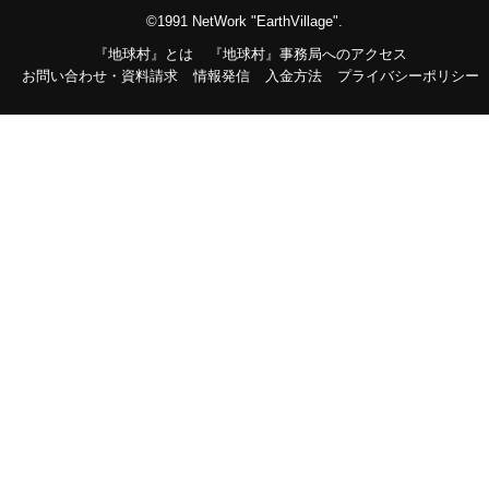
©1991 NetWork "EarthVillage".
『地球村』とは
『地球村』事務局へのアクセス
お問い合わせ・資料請求
情報発信
入金方法
プライバシーポリシー