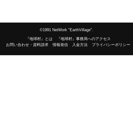
©1991 NetWork "EarthVillage".
『地球村』とは
『地球村』事務局へのアクセス
お問い合わせ・資料請求
情報発信
入金方法
プライバシーポリシー