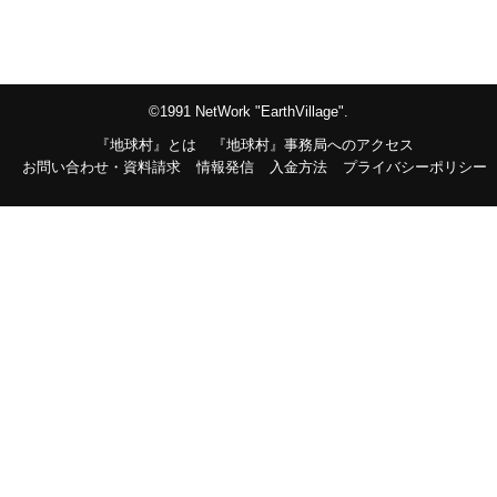
©1991 NetWork "EarthVillage".
『地球村』とは
『地球村』事務局へのアクセス
お問い合わせ・資料請求
情報発信
入金方法
プライバシーポリシー