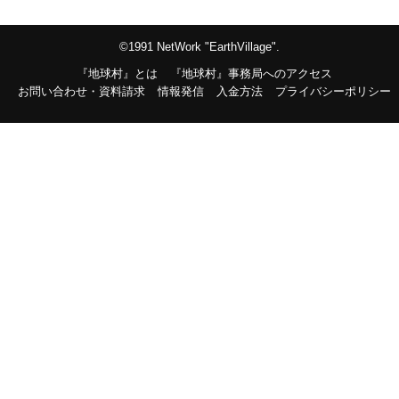
©1991 NetWork "EarthVillage".
『地球村』とは
『地球村』事務局へのアクセス
お問い合わせ・資料請求
情報発信
入金方法
プライバシーポリシー