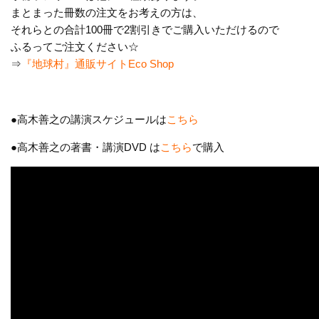
まとまった冊数の注文をお考えの方は、
それらとの合計100冊で2割引きでご購入いただけるので
ふるってご注文ください☆
⇒
『地球村』通販サイトEco Shop
●高木善之の講演スケジュールは
こちら
●高木善之の著書・講演DVD は
こちら
で購入