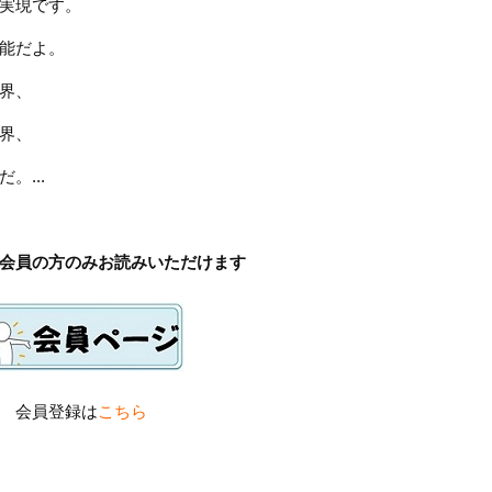
実現です。
能だよ。
界、
界、
...
会員の方のみお読みいただけます
会員登録は
こちら