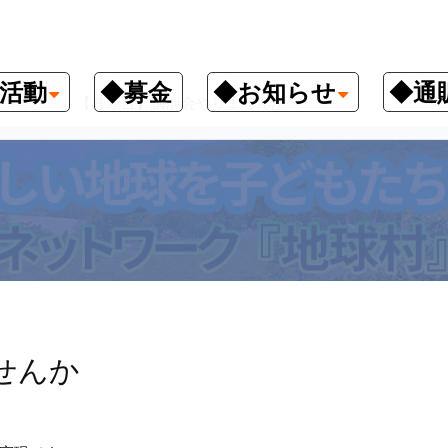
活動
◆募金
◆お知らせ
◆通
頭言
【巻頭言】講演会やりませんか
せんか