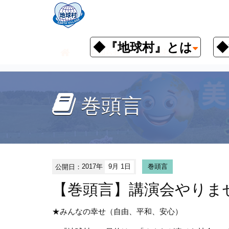
◆『地球村』とは
◆
お知らせ
『地球村通信』
巻
巻頭言
公開日：
2017年
9月 1日
巻頭言
【巻頭言】講演会やりま
★みんなの幸せ（自由、平和、安心）