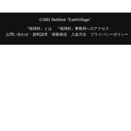
©1991 NetWork "EarthVillage".
『地球村』とは
『地球村』事務局へのアクセス
お問い合わせ・資料請求
情報発信
入金方法
プライバシーポリシー