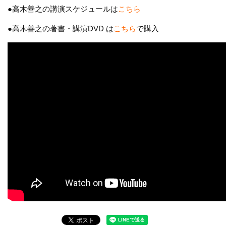
●高木善之の講演スケジュールは
こちら
●高木善之の著書・講演DVD は
こちら
で購入