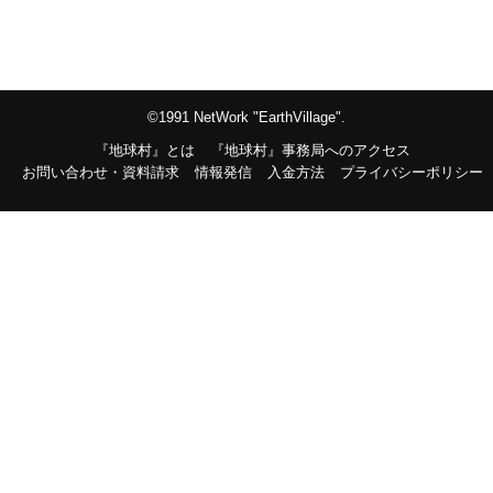
©1991 NetWork "EarthVillage".
『地球村』とは
『地球村』事務局へのアクセス
お問い合わせ・資料請求
情報発信
入金方法
プライバシーポリシー