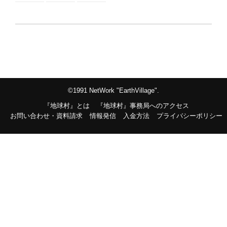
©1991 NetWork "EarthVillage".
『地球村』とは
『地球村』事務局へのアクセス
お問い合わせ・資料請求
情報発信
入金方法
プライバシーポリシー