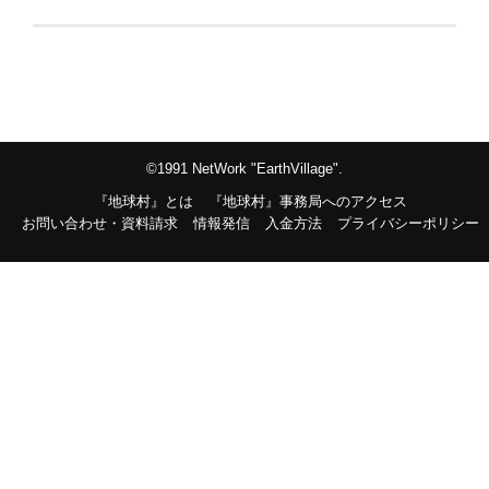
©1991 NetWork "EarthVillage".
『地球村』とは
『地球村』事務局へのアクセス
お問い合わせ・資料請求
情報発信
入金方法
プライバシーポリシー