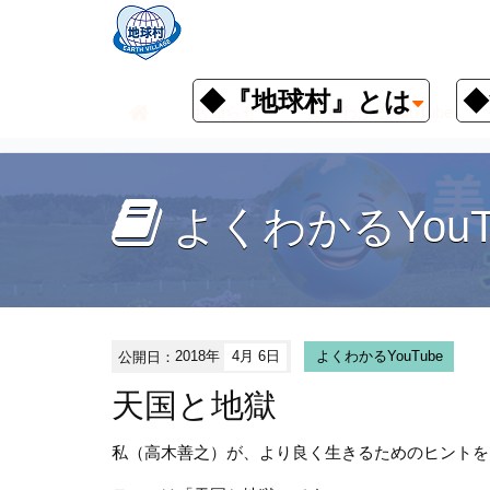
◆『地球村』とは
◆
お知らせ
よくわかるYouTube
よくわかるYouT
公開日：
2018年
4月 6日
よくわかるYouTube
天国と地獄
私（高木善之）が、より良く生きるためのヒントを