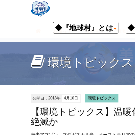
◆『地球村』とは
◆
お知らせ
環境情報
環境トピ
環境トピックス
公開日：
2018年
4月10日
環境トピックス
【環境トピックス】温暖
絶滅か
南米アマゾン、マダガスカル島、オーストラリアの