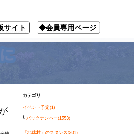
販サイト
◆会員専用ページ
数の種が絶滅か
カテゴリ
イベント予定(1)
が
バックナンバー(1553)
『地球村』のスタンス(301)
保全地