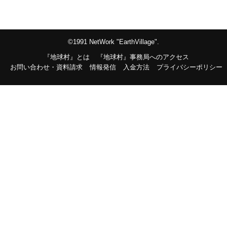
©1991 NetWork "EarthVillage".
『地球村』とは
『地球村』事務局へのアクセス
お問い合わせ・資料請求
情報発信
入金方法
プライバシーポリシー