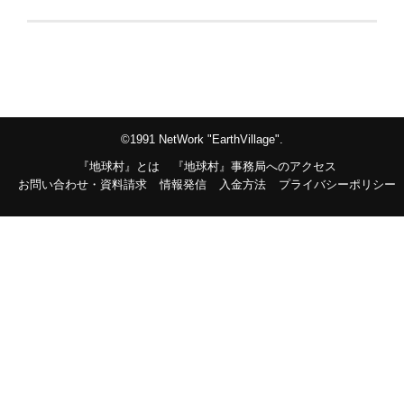
©1991 NetWork "EarthVillage".
『地球村』とは
『地球村』事務局へのアクセス
お問い合わせ・資料請求
情報発信
入金方法
プライバシーポリシー