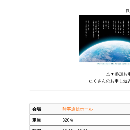
見
△▼参加お
たくさんのお申し込
会場
時事通信ホール
定員
320名