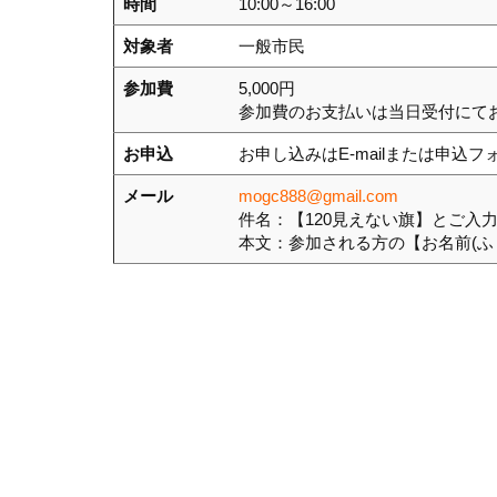
時間
10:00～16:00
対象者
一般市民
参加費
5,000円
参加費のお支払いは当日受付にて
お申込
お申し込みはE-mailまたは申込
メール
mogc888@gmail.com
件名：【120見えない旗】とご入
本文：参加される方の【お名前(ふ