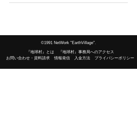
©1991 NetWork "EarthVillage".
『地球村』とは
『地球村』事務局へのアクセス
お問い合わせ・資料請求
情報発信
入金方法
プライバシーポリシー