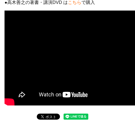
●高木善之の著書・講演DVD は
こちら
で購入