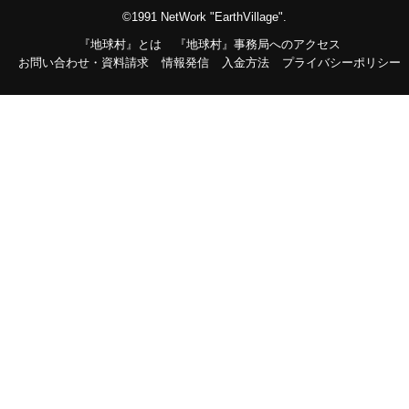
©1991 NetWork "EarthVillage".
『地球村』とは
『地球村』事務局へのアクセス
お問い合わせ・資料請求
情報発信
入金方法
プライバシーポリシー