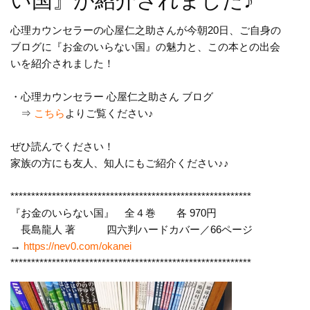
い国』が紹介されました♪
心理カウンセラーの心屋仁之助さんが今朝20日、ご自身の
ブログに『お金のいらない国』の魅力と、この本との出会
いを紹介されました！
・心理カウンセラー
心
屋
仁之助さん ブログ
⇒
こちら
よりご覧ください♪
ぜひ読んでください！
家族の方にも友人、知人にもご紹介ください♪♪
******************************
****************************
『お金のいらない国』 全４巻 各 970円
長島龍人 著 四六判ハードカバー／66ページ
→
https://nev0.com/okanei
******************************
****************************