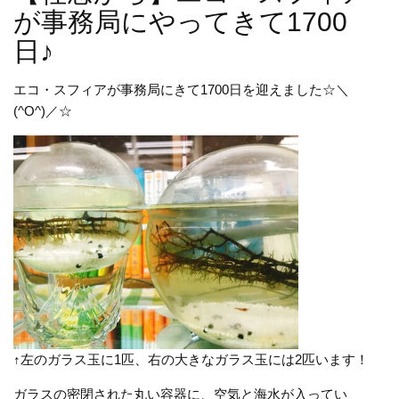
が事務局にやってきて1700
日♪
エコ・スフィアが事務局にきて1700日を迎えました☆＼
(^O^)／☆
↑左のガラス玉に1匹、右の大きなガラス玉には2匹います！
ガラスの密閉された丸い容器に、空気と海水が入ってい