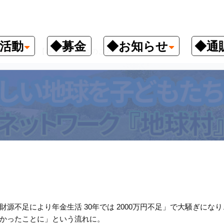
活動
◆募金
◆お知らせ
◆通
頭言
【巻頭言】年金のこと
不足により年金生活 30年では 2000万円不足」で大騒ぎになり
かったことに」という流れに。