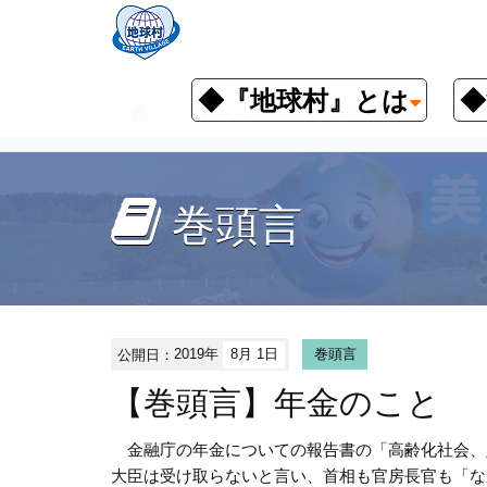
◆『地球村』とは
◆
お知らせ
『地球村通信』
巻
巻頭言
公開日：
2019年
8月 1日
巻頭言
【巻頭言】年金のこと
金融庁の年金についての報告書の「高齢化社会、財源
大臣は受け取らないと言い、首相も官房長官も「な