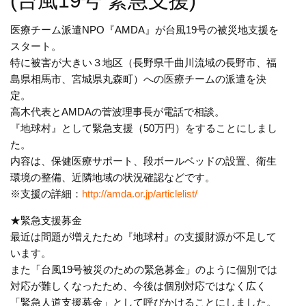
(台風19号 緊急支援)
医療チーム派遣NPO『AMDA』が台風19号の被災地支援を
スタート。
特に被害が大きい３地区（長野県千曲川流域の長野市、福
島県相馬市、宮城県丸森町）への医療チームの派遣を決
定。
高木代表とAMDAの菅波理事長が電話で相談。
『地球村』として緊急支援（50万円）をすることにしまし
た。
内容は、保健医療サポート、段ボールベッドの設置、衛生
環境の整備、近隣地域の状況確認などです。
※支援の詳細：
http://amda.or.jp/articlelist/
★緊急支援募金
最近は問題が増えたため『地球村』の支援財源が不足して
います。
また「台風19号被災のための緊急募金」のように個別では
対応が難しくなったため、今後は個別対応ではなく広く
「緊急人道支援募金」として呼びかけることにしました。