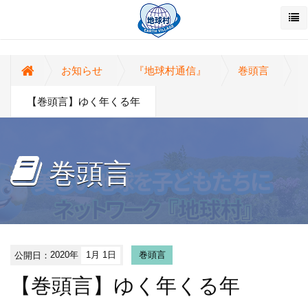
お知らせ
『地球村通信』
巻頭言
【巻頭言】ゆく年くる年
巻頭言
公開日：
2020年
1月 1日
巻頭言
【巻頭言】ゆく年くる年