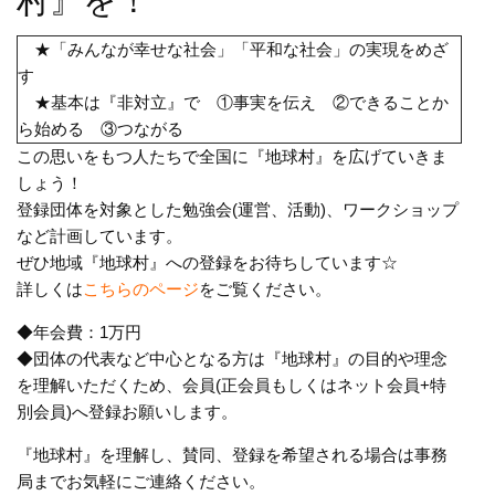
村』を！
★「みんなが幸せな社会」「平和な社会」の実現をめざ
す
★基本は『非対立』で ①事実を伝え ②できることか
ら始める ③つながる
この思いをもつ人たちで全国に『地球村』を広げていきま
しょう！
登録団体を対象とした勉強会(運営、活動)、ワークショップ
など計画しています。
ぜひ地域『地球村』への登録をお待ちしています☆
詳しくは
こちらのページ
をご覧ください。
◆年会費：1万円
◆団体の代表など中心となる方は『地球村』の目的や理念
を理解いただくため、会員(正会員もしくはネット会員+特
別会員)へ登録お願いします。
『地球村』を理解し、賛同、登録を希望される場合は事務
局までお気軽にご連絡ください。