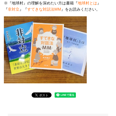
※『地球村』の理解を深めたい方は書籍『
地球村とは
』
『
非対立
』『
すてきな対話法MM
』をお読みください。