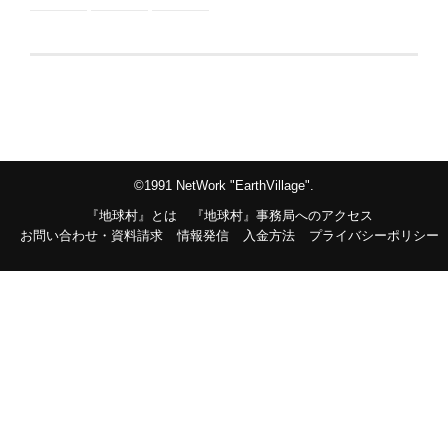
©1991 NetWork "EarthVillage".
『地球村』とは
『地球村』事務局へのアクセス
お問い合わせ・資料請求
情報発信
入金方法
プライバシーポリシー