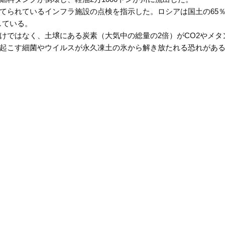
てられているインフラ施設の点検を指示した。ロシアは国土の
65
している。
けではなく、土壌にある炭素（大気中の総量の
2
倍）が
CO2
やメタ
起こす細菌やウイルスが永久凍土の氷から解き放たれる恐れがあ