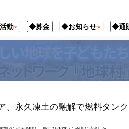
活動
◆募金
◆お知らせ
◆通
ピックス】ロシア、永久凍土の融解で燃料タンク倒壊
ア、永久凍土の融解で燃料タンク
燃料タンクが倒壊し、軽油
2
万
1000
トンが川に流出した。