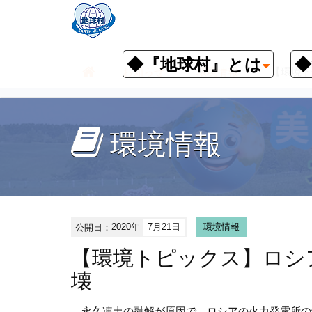
◆『地球村』とは
◆
お知らせ
環境情報
【環境ト
環境情報
公開日：
2020年
7月21日
環境情報
【環境トピックス】ロシ
壊
永久凍土の融解が原因で、ロシアの火力発電所の