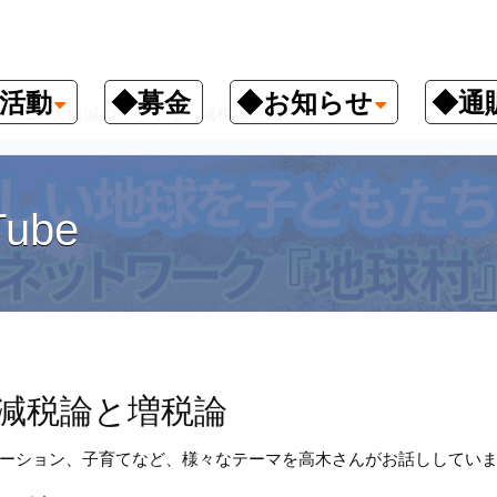
活動
◆募金
◆お知らせ
◆通
GDP大幅減のからくり、減税論と増税論
ube
、減税論と増税論
ーション、子育てなど、様々なテーマを高木さんがお話ししてい