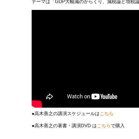
テーマは「GDP大幅減のからくり、減税論と増税
●高木善之の講演スケジュールは
こちら
●高木善之の著書・講演DVD は
こちら
で購入