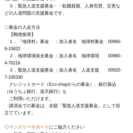
３．緊急人道支援募金・・飢餓貧困、人身売買、災害な
どの人道問
題の支援募金です。
◇募金の入金方法
【郵便振替】
１．『地球村』募金 ：加入者名 地球村募金 00960-
8-15822
２．地球環境保全募金 ：加入者名 地球環境 00980-
4-70216
３．緊急人道支援募金 ：加入者名 人道支援 00920-
7-105330
クレジットカード（Eco shopからの募金）、銀行振込
（ゆうちょ銀行、楽天銀行）も
ご利用いただけます。
講演会での募金は、全額「緊急人道支援募金」として役
立てていま
す。
◇
マンスリーサポート
にご協力ください