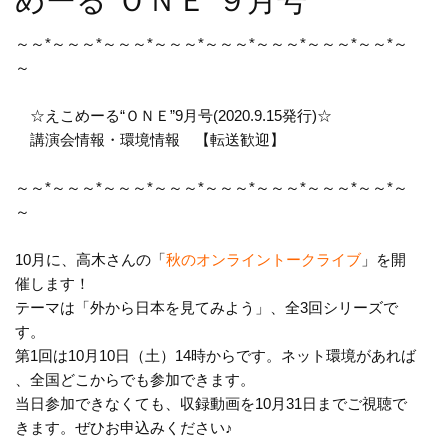
めーる“ＯＮＥ”９月号
～～*～～～*～～～*～～～*～～～*～～～*～～～*～～*
～
～
☆えこめーる“ＯＮＥ”9月号(2020.9.15発行)☆
講演会情報・環境情報 【転送歓迎】
～～*～～～*～～～*～～～*～～～*～～～*～～～*～～*
～
～
10月に、高木さんの「
秋のオンライントークライブ
」を開
催しま
す！
テーマは「外から日本を見てみよう」、全3回シリーズで
す。
第1回は10月10日（土）14時からです。ネット環境があれば
、全国
どこからでも参加できます。
当日参加できなくても、収録動画を
10月31日までご視聴で
きます。ぜひお申込みください♪