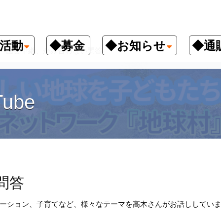
活動
◆募金
◆お知らせ
◆通
国会中継、かみ合わない問答
ube
問答
ーション、子育てなど、様々なテーマを高木さんがお話ししてい