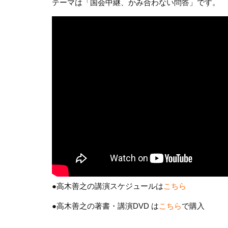
テーマは「国会中継、かみ合わない問答」です。
●高木善之の講演スケジュールは
こちら
●高木善之の著書・講演DVD は
こちら
で購入