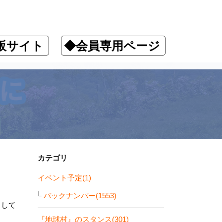
販サイト
◆会員専用ページ
カテゴリ
イベント予定(1)
バックナンバー(1553)
しして
『地球村』のスタンス(301)