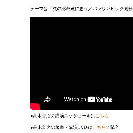
テーマは「次の総裁選に思う／パラリンピック開会
●高木善之の講演スケジュールは
こちら
●高木善之の著書・講演DVD は
こちら
で購入