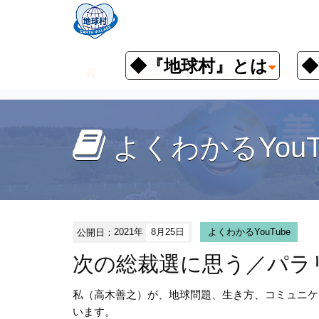
◆『地球村』とは
◆
お知らせ
よくわかるYouTube
よくわかるYouT
公開日：
2021年
8月25日
よくわかるYouTube
次の総裁選に思う／パラ
私（高木善之）が、地球問題、生き方、コミュニケ
います。