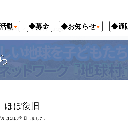
活動
◆募金
◆お知らせ
◆通
【地球村】メール送受信 ほぼ復旧
ら
 ほぼ復旧
ブルはほ
ぼ復旧しました。