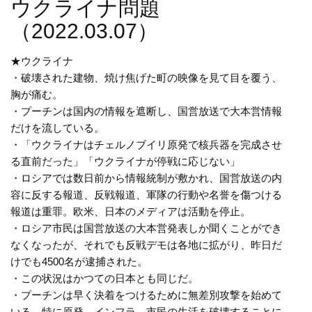
ウクライナ問題
（2022.03.07）
★ウクライナ
・破壊された建物、焼け焦げた町の映像を見て目を覆う、
胸が痛む。
・プーチンは国内の情報を遮断し、国営放送で大本営情報
だけを流している。
・「ウクライナはチェルノブイリ原発で核兵器を完成させ
る直前だった」「ウクライナが停戦に応じない」
・ロシアでは数日前から情報統制が敷かれ、国営放送の内
容に反する報道、反戦報道、軍隊の行動や名誉を傷つける
報道は重罪。欧米、日本のメディアは活動を停止。
・ロシア市民は国営放送の大本営発表しか聞くことができ
なくなったが、それでも反戦デモは各地に拡がり、昨日だ
けでも4500名が逮捕された。
・この状況はかつての日本とも同じだ。
・プーチンは早く決着をつけるために無差別攻撃を始めて
いる。特に原発、インフラ、市民の生活を破壊することに