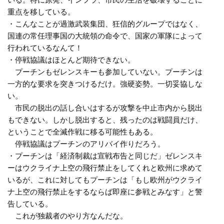
重点を移している。
・こんなことが過激武装集団、狂信的グループではなく、
国連の常任理事国の大統領の命令で、国家の軍隊によって
行われているなんて！
・停戦協議はほとんど期待できない。
プーチンもゼレンスキーも参加していない。プーチンは
一方的な要求を突きつけるだけ。強硬姿勢。一切妥協しな
い。
市民の脱出の話し合いはするが攻撃を中止市内から脱出
もできない。しかし脱出すると、残ったのは戦闘員だけ、
ということで全滅作戦に移る可能性もある。
停戦協議はプーチンのアリバイ作りだろう。
・プーチンは「経済制裁は宣戦布告と同じだ」ゼレンスキ
ーはウクライナ上空の飛行禁止をしてくれと欧州に求めて
いるが、これに対してもプーチンは「もし欧州がウクライ
ナ上空の飛行禁止をするならば即座に参戦とみなす」と警
告している。
これが独裁者のやり方なんだな。