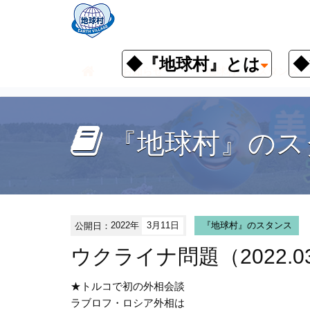
◆『地球村』とは
◆
お知らせ
『地球村』のスタンス
『地球村』のス
公開日：
2022年
3月11日
『地球村』のスタンス
ウクライナ問題（2022.03
★トルコで初の外相会談
ラブロフ・ロシア外相は