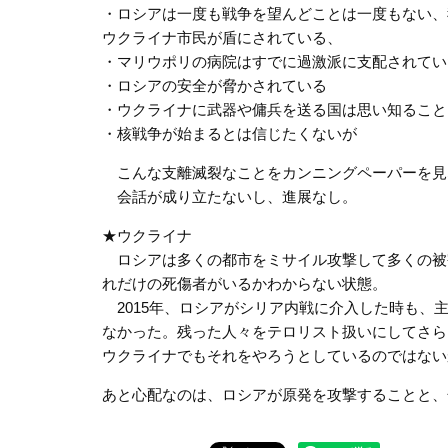
・ロシアは一度も戦争を望んどことは一度もない、
ウクライナ市民が盾にされている、
・マリウポリの病院はすでに過激派に支配されてい
・ロシアの安全が脅かされている
・ウクライナに武器や傭兵を送る国は思い知ること
・核戦争が始まるとは信じたくないが
こんな支離滅裂なことをカンニングペーパーを見
会話が成り立たないし、進展なし。
★ウクライナ
ロシアは多くの都市をミサイル攻撃して多くの被
れだけの死傷者がいるかわからない状態。
2015年、ロシアがシリア内戦に介入した時も、
なかった。残った人々をテロリスト扱いにしてさら
ウクライナでもそれをやろうとしているのではない
あと心配なのは、ロシアが原発を攻撃することと、