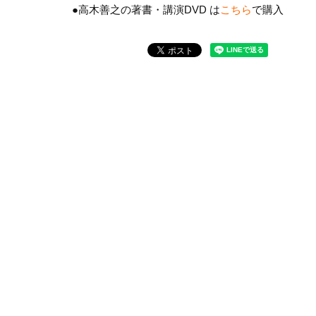
●高木善之の著書・講演DVD は
こちら
で購入