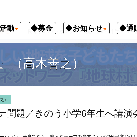
活動
◆募金
◆お知らせ
◆通
善之）
長引くロシア・ウクライナ問題／きのう小学6年生へ
』（高木善之）
之）
ナ問題／きのう小学6年生へ講演
ーション、子育てなど、様々なテーマを高木さんが20分程度お話