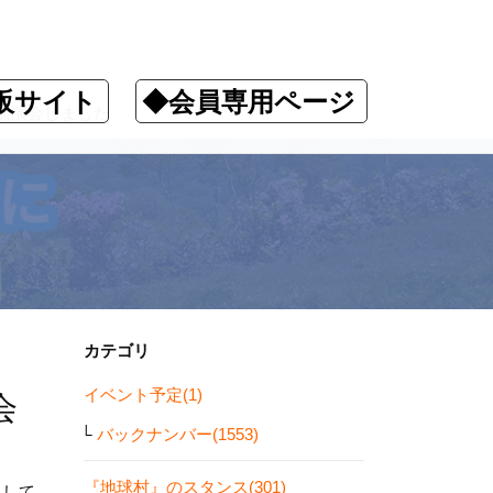
販サイト
◆会員専用ページ
講演会しました
カテゴリ
イベント予定(1)
会
バックナンバー(1553)
『地球村』のスタンス(301)
しして