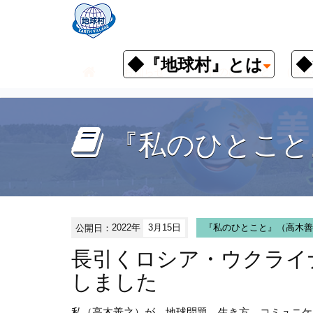
◆『地球村』とは
◆
お知らせ
『私のひとこと』（高木
『私のひとこと
公開日：
2022年
3月15日
『私のひとこと』（高木善
長引くロシア・ウクライ
しました
私（高木善之）が、地球問題、生き方、コミュニケ