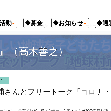
活動
◆募金
◆お知らせ
◆通
善之）
高杉さん、柿沼さん、杉浦さんとフリートーク「コ
』（高木善之）
之）
浦さんとフリートーク「コロナ・
ーション、子育てなど、様々なテーマを高木さんが20分程度お話