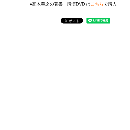
●高木善之の著書・講演DVD は
こちら
で購入