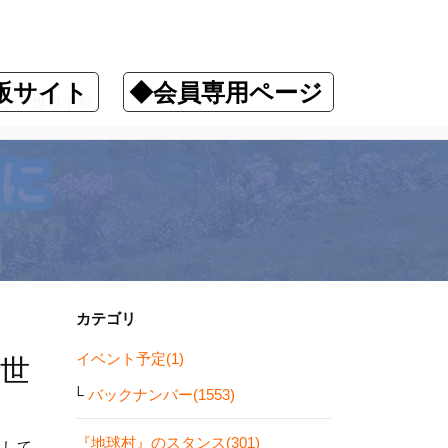
販サイト
◆会員専用ページ
ロナ・世界平和」
カテゴリ
イベント予定(1)
世
バックナンバー(1553)
『地球村』のスタンス(301)
しして