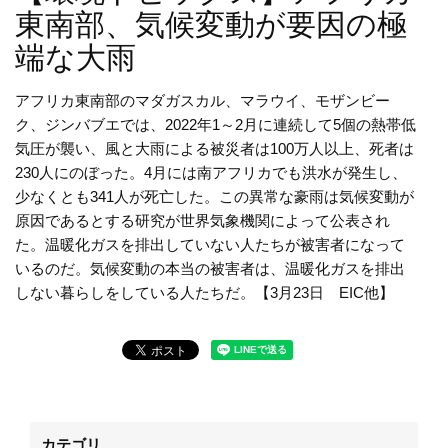
東南部、気候変動が要因の極
端な大雨
アフリカ東南部のマダガスカル、マラウイ、モザンビー
ク、ジンバブエでは、
2022
年
1
～
2
月に連続して
5
個の熱帯低
気圧が襲い、風と大雨による被災者は
100
万人以上、死者は
230
人にのぼった。
4
月には南アフリカでも洪水が発生し、
少なくとも
341
人が死亡した。この異常な豪雨は気候変動が
原因であるとする研究が世界気象機関によって公表され
た。温暖化ガスを排出していない人たちが被害者になって
いるのだ。気候変動の本当の被害者は、温暖化ガスを排出
しない暮らしをしている人たちだ。【3月23日 EIC他】
カテゴリ