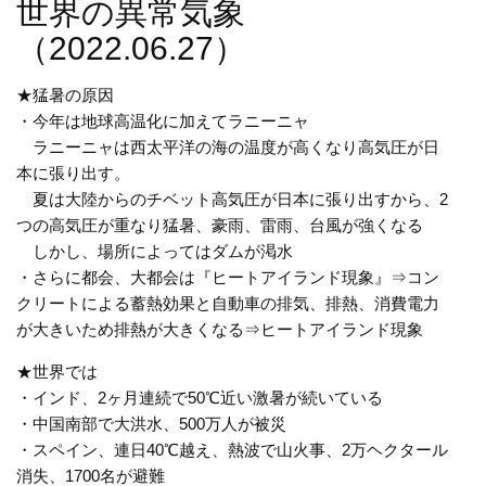
世界の異常気象
（2022.06.27）
★猛暑の原因
・今年は地球高温化に加えてラニーニャ
ラニーニャは西太平洋の海の温度が高くなり高気圧が日
本に張り出す。
夏は大陸からのチベット高気圧が日本に張り出すから、2
つの高気圧が重なり猛暑、豪雨、雷雨、台風が強くなる
しかし、場所によってはダムが渇水
・さらに都会、大都会は『ヒートアイランド現象』⇒コン
クリートによる蓄熱効果と自動車の排気、排熱、消費電力
が大きいため排熱が大きくなる⇒ヒートアイランド現象
★世界では
・インド、2ヶ月連続で50℃近い激暑が続いている
・中国南部で大洪水、500万人が被災
・スペイン、連日40℃越え、熱波で山火事、2万ヘクタール
消失、1700名が避難